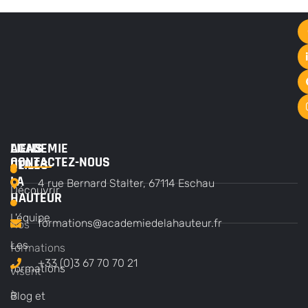
ACADEMIE
LIENS
CONTACTEZ-NOUS
DE
UTILES
LA
4 rue Bernard Stalter, 67114 Eschau
Découvrir
HAUTEUR
L'équipe
formations@academiedelahauteur.fr
Nos
Les
formations
+33 (0)3 67 70 70 21
formations
visent
à
Blog et