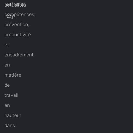
renforcer
actualités
compétences,
FAQ
prévention,
productivité
et
encadrement
en
matière
de
travail
en
hauteur
dans