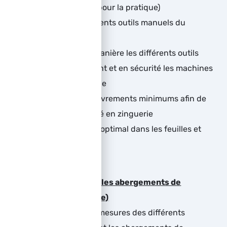
échafaudage fixe (pour la pratique)
Connaître les différents outils manuels du
zingueur
Utiliser à sa juste manière les différents outils
Utiliser correctement et en sécurité les machines
d’atelier de zinguerie
Connaître les recouvrements minimums afin de
garantir l’étanchéité en zinguerie
Appliquer un débit optimal dans les feuilles et
bobineaux en zinc
Façonner et poser les abergements de
cheminée (pratique)
Savoir prendre les mesures des différents