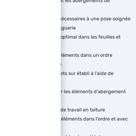
éléments composant les abergements de
cheminée
Appliquer les jeux nécessaires à une pose soignée
des éléments de zinguerie
Appliquer un débit optimal dans les feuilles et
bobineaux en zinc
Plier les différents éléments dans un ordre
cohérent et efficace
Façonner les goussets sur établi à l’aide de
gabarits d’angle
Assembler et souder les éléments d’abergement
sur établi
Préparer son poste de travail en toiture
Poser les différents éléments dans l’ordre et avec
efficacité