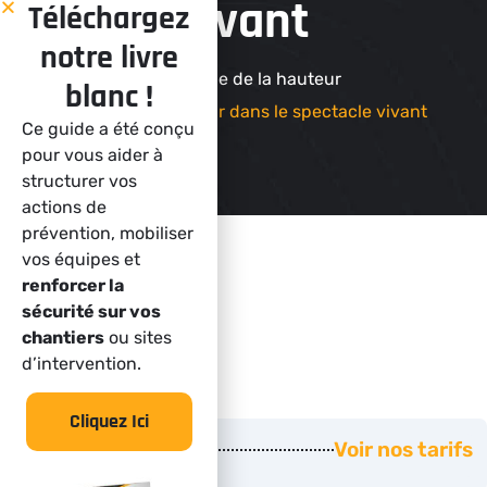
vivant
Téléchargez
notre livre
Académie de la hauteur
blanc !
Travaux en hauteur dans le spectacle vivant
Ce guide a été conçu
pour vous aider à
structurer vos
actions de
prévention, mobiliser
vos équipes et
renforcer la
sécurité sur vos
Tarifs
chantiers
ou sites
d’intervention.
Cliquez Ici
Prix
Voir nos tarifs