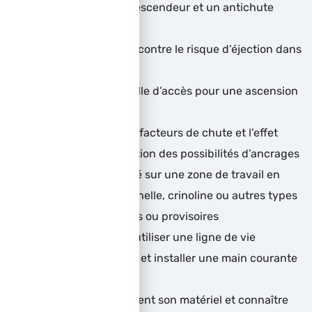
Savoir utiliser un descendeur et un antichute
mobile sur corde
Savoir se sécuriser contre le risque d’éjection dans
un panier nacelle
Sécuriser une échelle d’accès pour une ascension
sans risque
Gérer les différents facteurs de chute et l’effet
pendulaire en fonction des possibilités d’ancrages
Accéder en sécurité sur une zone de travail en
hauteur par une échelle, crinoline ou autres types
d’accès permanents ou provisoires
Mettre en place et utiliser une ligne de vie
temporaire EN795B et installer une main courante
en corde
Contrôler visuellement son matériel et connaître