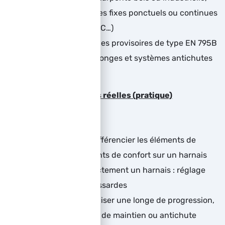
plateforme, ancrages fixes ponctuels ou continues
de type EN 795A et C…)
Installer des ancrages provisoires de type EN 795B
Choisir les bonnes longes et systèmes antichutes
Exercices en conditions réelles (pratique)
Savoir repérer et différencier les éléments de
sécurité des éléments de confort sur un harnais
Savoir porter correctement un harnais : réglage
des bretelles et cuissardes
Savoir choisir et utiliser une longe de progression,
de positionnement, de maintien ou antichute