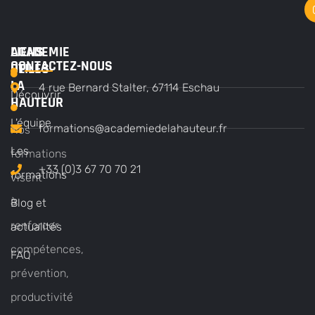
ACADEMIE
LIENS
CONTACTEZ-NOUS
DE
UTILES
LA
4 rue Bernard Stalter, 67114 Eschau
Découvrir
HAUTEUR
L'équipe
formations@academiedelahauteur.fr
Nos
Les
formations
+33 (0)3 67 70 70 21
formations
visent
à
Blog et
renforcer
actualités
compétences,
FAQ
prévention,
productivité