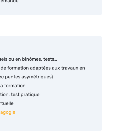
 demande
uels ou en binômes, tests…
s de formation adaptées aux travaux en
vec pentes asymétriques)
la formation
ion, test pratique
rtuelle
dagogie