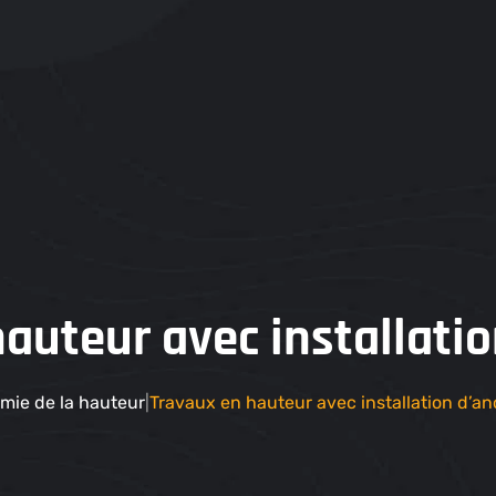
4 Eschau
formations@academiedelahauteur.fr
03 67 70 70 21
ogie
L’équipe
Les Formations
FAQ
Blog
auteur avec installati
mie de la hauteur
Travaux en hauteur avec installation d’a