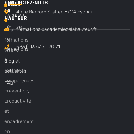
CONTACTEZ-NOUS
DE
UTILES
LA
4 rue Bernard Stalter, 67114 Eschau
Découvrir
HAUTEUR
L'équipe
formations@academiedelahauteur.fr
Nos
Les
formations
+33 (0)3 67 70 70 21
formations
visent
à
Blog et
renforcer
actualités
compétences,
FAQ
prévention,
productivité
et
encadrement
en